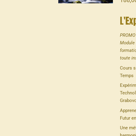
188,0
L'Ex
PROMO v
Module 
formati
toute in
Cours s
Temps
Expérim
Technol
Grabovo
Apprene
Futur e
Une mét
harmoni