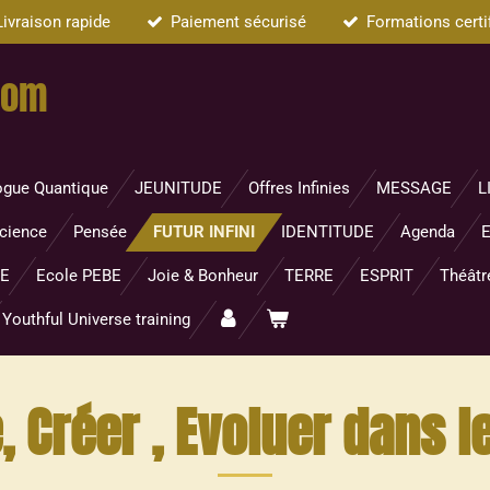
Livraison rapide
Paiement sécurisé
Formations certi
com
ogue Quantique
JEUNITUDE
Offres Infinies
MESSAGE
L
cience
Pensée
FUTUR INFINI
IDENTITUDE
Agenda
E
DE
Ecole PEBE
Joie & Bonheur
TERRE
ESPRIT
Théâtr
Youthful Universe training
Créer , Evoluer dans le