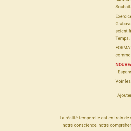
Souhait
Exercice
Grabovo
scientif
Temps.
FORMAT
comme j'
NOUVEA
- Espano
Voir les
Ajouter
La réalité temporelle est en train de
notre conscience, notre compréhe