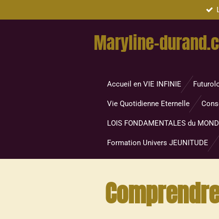
Passer
au
Maryline-durand.
contenu
principal
Accueil en VIE INFINIE
Futurol
Vie Quotidienne Eternelle
Cons
LOIS FONDAMENTALES du MON
Formation Univers JEUNITUDE
Comprendre, 