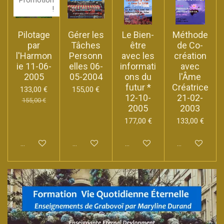
Promotion
!
Pilotage
Gérer les
Le Bien-
Méthode
par
Tâches
être
de Co-
l'Harmon
Personn
avec les
création
ie 11-06-
elles 06-
informati
avec
2005
05-2004
ons du
l'Âme
futur *
Créatrice
133,00 €
155,00 €
12-10-
21-02-
155,00 €
2005
2003
177,00 €
133,00 €
Ajouter au panier
Ajouter au panier
Ajouter au panier
Ajouter au pan