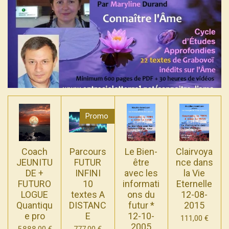
Promo
Coach
Parcours
Le Bien-
Clairvoya
JEUNITU
FUTUR
être
nce dans
DE +
INFINI
avec les
la Vie
FUTURO
10
informati
Eternelle
LOGUE
textes A
ons du
12-08-
Quantiqu
DISTANC
futur *
2015
e pro
E
12-10-
111,00 €
2005
5 888,00 €
777,00 €