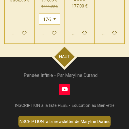
177,00 €
1 111,00 €
Ajouter au panier
Ajouter au panier
Ajouter au panier
Ajouter au pan
HAUT
Pensée Infinie - Par Maryline Durand
Y
o
u
INSCRIPTION à la liste PEBE - Education au Bien-être
T
u
b
INSCRIPTION à la newsletter de Maryline Durand
e