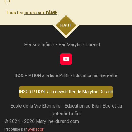
(...)
Tous les
cours sur l'ÂME
HAUT
Pensée Infinie - Par Maryline Durand
Y
o
u
INSCRIPTION à la liste PEBE - Education au Bien-être
T
u
b
INSCRIPTION à la newsletter de Maryline Durand
e
Ecole de la Vie Eternelle - Education au Bien-Etre et au
potentiel infini
© 2024 - 2026 Maryline-durand.com
Propulsé par
Webador