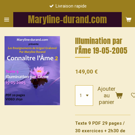
Livraison rapide
Passer
au
Maryline-durand.com
contenu
principal
Illumination par
l'Âme 19-05-2005
149,00 €
Ajouter
au
panier
Texte 9 PDF 29 pages /
30 exercices + 2h30 de