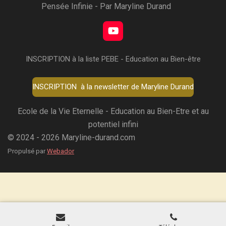
Pensée Infinie - Par Maryline Durand
Y
o
u
INSCRIPTION à la liste PEBE - Education au Bien-être
T
u
b
INSCRIPTION à la newsletter de Maryline Durand
e
Ecole de la Vie Eternelle - Education au Bien-Etre et au
potentiel infini
© 2024 - 2026 Maryline-durand.com
Propulsé par
Webador