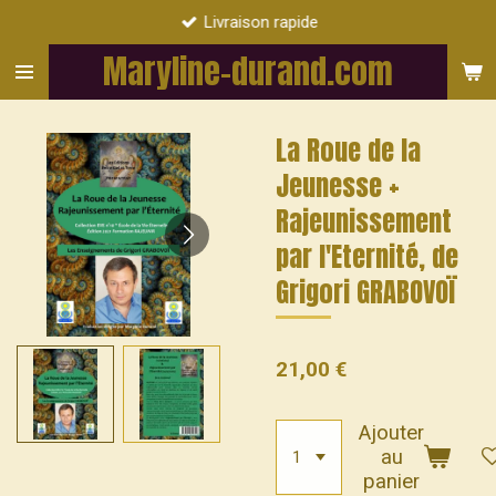
Livraison rapide
Passer
au
Maryline-durand.com
contenu
principal
La Roue de la
Jeunesse +
Rajeunissement
par l'Eternité, de
Grigori GRABOVOÏ
21,00 €
Ajouter
au
panier