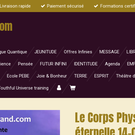
Livraison rapide
Paiement sécurisé
Formations certif
com
gue Quantique
JEUNITUDE
Offres Infinies
MESSAGE
LIB
ience
Pensée
FUTUR INFINI
IDENTITUDE
Agenda
EMF
Ecole PEBE
Joie & Bonheur
TERRE
ESPRIT
Théâtre d
outhful Universe training
Le Corps Phys
éternelle 14