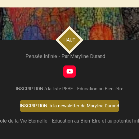
HAUT
Pensée Infinie - Par Maryline Durand
Y
o
u
INSCRIPTION à la liste PEBE - Education au Bien-être
T
u
b
INSCRIPTION à la newsletter de Maryline Durand
e
ole de la Vie Eternelle - Education au Bien-Etre et au potentiel inf