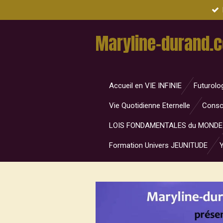
Passer
au
Maryline-durand.
contenu
principal
Accueil en VIE INFINIE
Futurolo
Vie Quotidienne Eternelle
Consc
LOIS FONDAMENTALES du MONDE
Formation Univers JEUNITUDE
Y