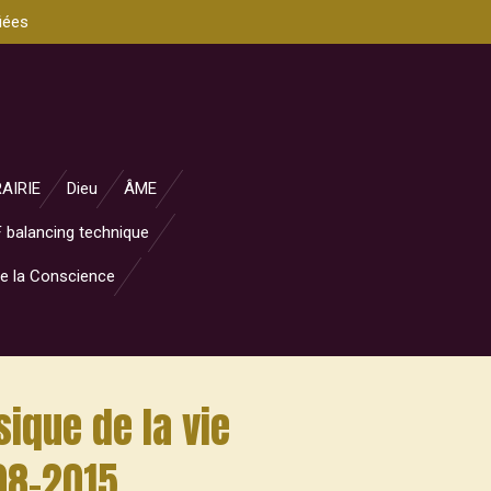
iées
RAIRIE
Dieu
ÂME
 balancing technique
e la Conscience
ique de la vie
-08-2015