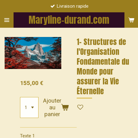
Livraison rapide
Passer
au
Maryline-durand.com
contenu
principal
1- Structures de
l'Organisation
Fondamentale du
Monde pour
assurer la Vie
155,00 €
Éternelle
Ajouter
au
panier
Texte 1