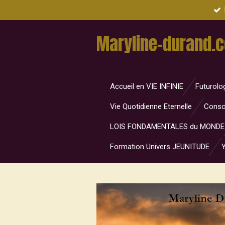
Passer
au
Maryline-durand.
contenu
principal
Accueil en VIE INFINIE
Futurolo
Vie Quotidienne Eternelle
Consc
LOIS FONDAMENTALES du MONDE
Formation Univers JEUNITUDE
Y