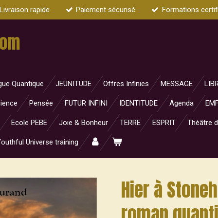
Livraison rapide
Paiement sécurisé
Formations certif
com
gue Quantique
JEUNITUDE
Offres Infinies
MESSAGE
LIB
ience
Pensée
FUTUR INFINI
IDENTITUDE
Agenda
EMF
Ecole PEBE
Joie & Bonheur
TERRE
ESPRIT
Théâtre d
outhful Universe training
Hier à Stoneh
roman quant