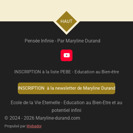
HAUT
Pensée Infinie - Par Maryline Durand
Y
o
u
INSCRIPTION à la liste PEBE - Education au Bien-être
T
u
b
INSCRIPTION à la newsletter de Maryline Durand
e
Ecole de la Vie Eternelle - Education au Bien-Etre et au
potentiel infini
© 2024 - 2026 Maryline-durand.com
Propulsé par
Webador