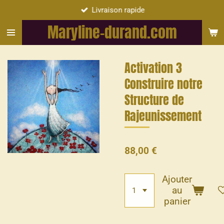
Livraison rapide
Passer
au
Maryline-durand.com
contenu
principal
Activation 3
Construire notre
Structure de
Rajeunissement
88,00 €
Ajouter
au
panier