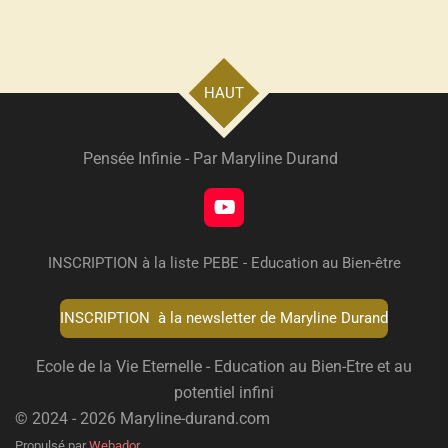
HAUT
Pensée Infinie - Par Maryline Durand
Y
o
u
INSCRIPTION à la liste PEBE - Education au Bien-être
T
u
b
INSCRIPTION à la newsletter de Maryline Durand
e
Ecole de la Vie Eternelle - Education au Bien-Etre et au
potentiel infini
© 2024 - 2026 Maryline-durand.com
Propulsé par
Webador