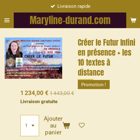
Livraison rapide
Passer
au
Maryline-durand.com
contenu
principal
Créer le Futur Infini
en présence + les
10 textes à
distance
Promotion !
1 234,00 €
1 443,00 €
Livraison gratuite
Ajouter
au
panier